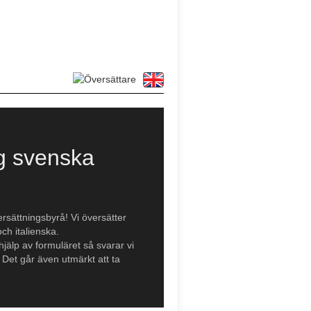
g svenska
rsättningsbyrå! Vi översätter
och italienska.
jälp av formuläret så svarar vi
. Det går även utmärkt att ta