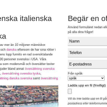
nska italienska
Begär en of
Använd formuläret nedan elle
på alla dina frågor!
ka
 av mer än 10 miljoner människor.
och
danska
eftersom de har sina rötter i
rens lopp funnits en rad svensktalande
.000 personer svenska i USA. Våra
ka som modersmål och översätter texter
bjuder bland annat
översättning svenska
a
,
översättning svenska tyska
,
Från språk
ättning danska svenska
samt
översättning
Ladda upp en fil (frivilligt)
Vill du inte ladda upp en fil gå
postadress eller telefonnummer