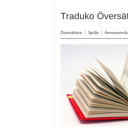
Traduko Översät
Översättare
Språk
Ämnesområ