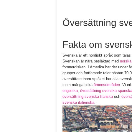
Översättning sve
Fakta om svens
Svenska är ett nordiskt språk som talas
Svenskan är nära besläktad med
norska
fornnordiskan. I Amerika har det under å
grupper och fortfarande talar nästan 70
översättare inom språket har alla svens
inom många olika
ämnesområden
. Vi er
engelska
,
översättning svenska spansk
översättning svenska franska
och
övers
svenska italienska
.