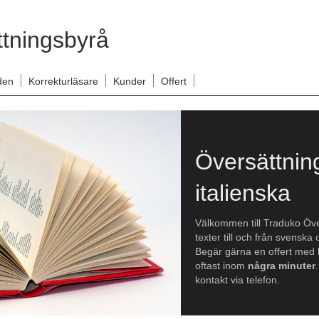
tningsbyrå
den
Korrekturläsare
Kunder
Offert
Översättnin
italienska
Välkommen till Traduko Öve
texter till och från svenska 
Begär gärna en offert med h
oftast inom
några minuter
kontakt via telefon.