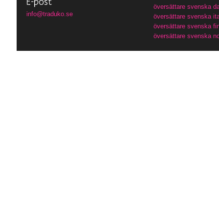
översättare svenska d
info@traduko.se
översättare svenska it
översättare svenska fi
översättare svenska n