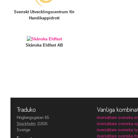
Svenskt Utvecklingscentrum för
Handikappidrott
Skånska Eldfast AB
Högbergsgatan 65
översättare svenska e
Stockholm
11826
översättare svenska s
Sverige
översättare svenska t
översättare svenska f