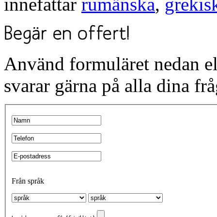
innefattar
rumänska
,
grekis
Använd formuläret nedan ell
svarar gärna på alla dina fr
Från språk